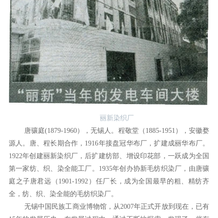
丽新染织厂
唐骧庭(1879-1960），无锡人。程敬堂（1885-1951），安徽婺
源人。唐、程长期合作，1916年接盘冠华布厂，扩建成丽华布厂。
1922年创建丽新染织厂，后扩建纺部、增设印花部，一跃成为全国
第一家纺、织、染全能工厂。1935年创办协新毛纺织染厂，由唐骧
庭之子唐君远（1901-1992）任厂长，成为全国最早的粗、精纺齐
全，纺、织、染全能的毛纺织染厂。
无锡中国民族工商业博物馆，从2007年正式开放到现在，已有