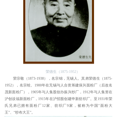
荣德生（1875-1952）
荣宗敬（1873-1938），名宗锦，无锡人。其弟荣德生（1875-
1952），名宗铨。1900年在无锡与人合资筹建保兴面粉厂（后改名
茂新面粉厂），1905年与人集股创办振兴纱厂，1912年与人集资在
沪创设福新面粉厂，1915年在沪招股创建申新纺织厂。至1931年荣
氏兄弟已拥有面粉厂12家、纺织厂9家，被称为中国“面粉大
王”、“纱布大王”。