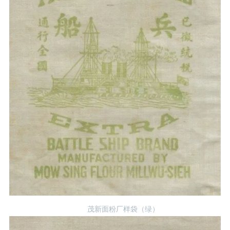
茂新面粉厂样袋（绿）