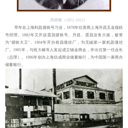
周舜卿（1852-1923）
早年在上海利昌煤铁号习业，1878年任英商上海升昌五金煤鉄
号经理。1882年又开设震昌煤铁号。升昌、震昌业务大振，被誉
为“煤铁大王”。1904年开办裕昌缫丝厂，为无锡第一家机器缫丝
厂。1905年，与祝大椿等人发起成立锡金商会，并出任第一任会长
（总理）。1906年创办上海信成商业储蓄银行，为中国第一家商办
储蓄银行。