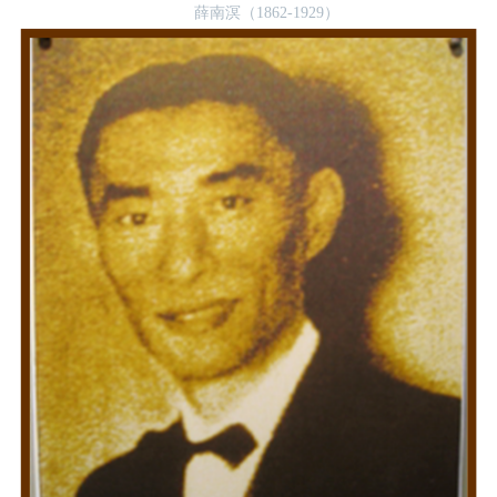
薛南溟（1862-1929）