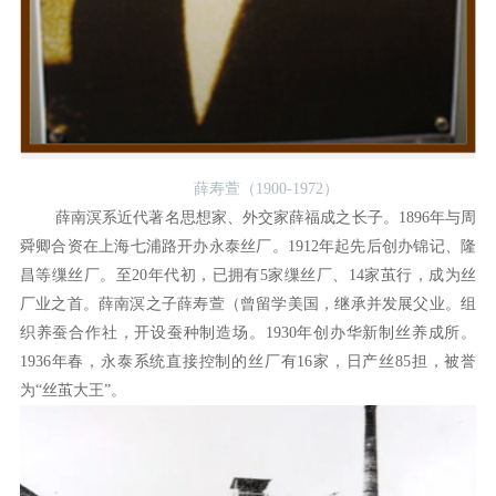
薛寿萱（1900-1972）
薛南溟系近代著名思想家、外交家薛福成之长子。1896年与周
舜卿合资在上海七浦路开办永泰丝厂。1912年起先后创办锦记、隆
昌等缫丝厂。至20年代初，已拥有5家缫丝厂、14家茧行，成为丝
厂业之首。薛南溟之子薛寿萱（曾留学美国，继承并发展父业。组
织养蚕合作社，开设蚕种制造场。1930年创办华新制丝养成所。
1936年春，永泰系统直接控制的丝厂有16家，日产丝85担，被誉
为“丝茧大王”。