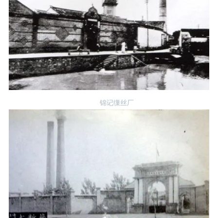
锦记缫丝厂