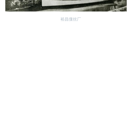
裕昌缫丝厂