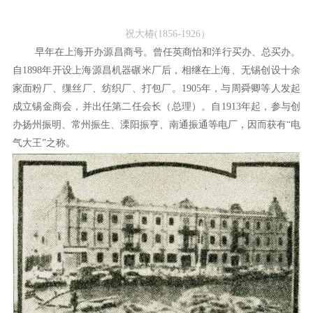
祝大椿(1856-1926）
早年在上海开办源昌商号。曾任英商怡和洋行买办、总买办。
自1898年开设上海源昌机器碾米厂后，相继在上海、无锡创设十余
家面粉厂、缫丝厂、纺织厂、打包厂。1905年，与周舜卿等人发起
成立锡金商会，并出任第二任会长（总理）。自1913年起，参与创
办扬州振明、常州振生、溧阳振亨、南通振通等电厂，因而获有“电
气大王”之称。