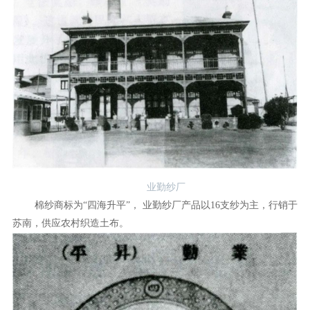
业勤纱厂
棉纱商标为“四海升平”， 业勤纱厂产品以16支纱为主，行销于
苏南，供应农村织造土布。