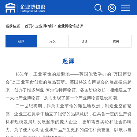
当前位置：
首页
> 企业博物馆 > 企业博物馆起源
起源
定义
价值
案例
起源
1851年，工业革命的发源地——英国伦敦举办的“万国博览
会”是工业革命创造的展品荟萃。英国将这次博览会的展品搜集起
来，创办了维多利亚·阿尔伯特博物馆。各国纷纷效仿，相继建立了
一大批产业博物馆，从而出现了第一个产业博物馆建设高潮。
二十世纪初期，作为工业革命的诞生地欧洲，制造业空前繁
盛，企业主在竞争中确立了很强的品牌意识，在具备一定的生产资
料和规模发展后发展起来的庞大企业，更加需要舆论和社会影响
力。为了使大众对企业和产品产生更多的信任和美誉度，以展示自