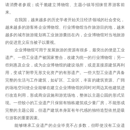
请消费者参观；或干脆建立博物馆、主题小镇等招徕世界游客前
来。
在我国，越来越多的历史学者开始关注经济领域的社会变化，
越来越多的游客将企业博物馆、行业博物馆当作旅游目的地，越来
越多的城市旅游规划将工业旅游囊括在内，企业博物馆对当地旅游
的促进意义应当被子以重视。
企业博物馆可用于发展旅游的资源有很多，最突出的便是工业
遗产。一些工业遗产被国家整合，改建为统一的行业博物馆；另一
些则惠及企业，成为企业博物馆的建设场所，或是直接原建筑再利
用，变成了附带无形文化资产的有形遗产。一些大型工业遗产具备
完整的生活与工作建筑，如矿区、工业区，丰富的建筑资源、广阔
的场地空问使企业能够在建立企业博物馆的同时对周边其他建筑进
行改造利用，形成商业设施和游览场地，整体以主题公园的形式呈
现。一些较小的工业遗产只保留有独栋建筑或少量厂房，不能形成
完整的主题公园，但遗产建筑本身富有年代感的独特造型依然是吸
引游客的重要因素。
能够继承工业遗产的企业毕竟不占多数，但即使没有工业遗