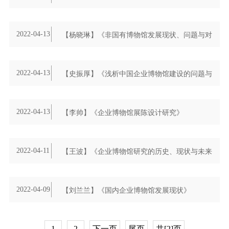
境与出路》
2022-04-13
【杨晓琳】《非国有博物馆发展现状、问题与对
策》
2022-04-13
【史振厚】《浅析中国企业博物馆建设的问题与
对策》
2022-04-13
【李帅】《企业博物馆展陈设计研究》
2022-04-11
【王波】《企业博物馆研究的历史、现状与未来
——“企业博物馆”研究文献综述》
2022-04-09
【刘兰兰】《国内企业博物馆发展现状》
1
2
下一页
尾页
共[2]页