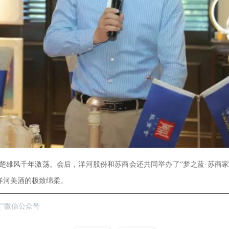
楚雄风千年激荡。会后，洋河股份和苏商会还共同举办了“梦之蓝·苏商家
洋河美酒的极致绵柔。
”微信公众号