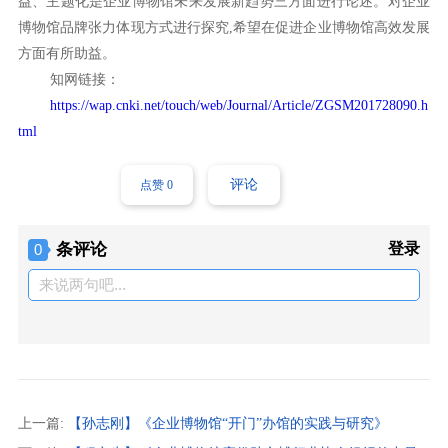
益、主题化是企业博物馆未来发展新趋势三方面进行论述。对企业
博物馆品牌张力体现方式进行探究,希望在促进企业博物馆高效发展
方面有所助益。
知网链接：
https://wap.cnki.net/touch/web/Journal/Article/ZGSM201728090.h
tml
评论
点赞
0
条评论
登录
0
来说两句吧...
上一篇:
【孙志刚】《企业博物馆“开门”办馆的实践与研究》