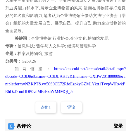
大军中的重要组成部分之一。企业博物馆成立之后,如何快速全面提
升业务能力和水平,展示企业博物馆的风采,进而在博物馆界打造良
好的知名度和影响力,笔者认为企业博物馆应借助文博行业协会（学
会）组织的力量发展自己、展示自己、提升自己,助力企业博物馆的
全面发展。
关键词：
企业博物馆;
行业协会;
企业文化;
博物馆发展;
专辑：
信息科技; 哲学与人文科学; 经济与管理科学
专题：
档案及博物馆; 旅游
分类号：
G269.26
知网链接：
https://kns.cnki.net/kcms/detail/detail.aspx?
dbcode=CCJD&dbname=CCJDLAST2&filename=GXBW201800009&u
niplatform=NZKPT&v=50S0CE72RfoEzokyGZM1Yktt1TvvpWJRwkF
RhDzD-uoDDP0vdMBrExbYM4MQJ_Jr
评论
点赞
1
条评论
登录
0